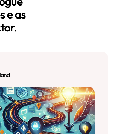
logue
s e as
tor.
land