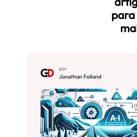
arti
para 
mai
por:
Jonathan Folland