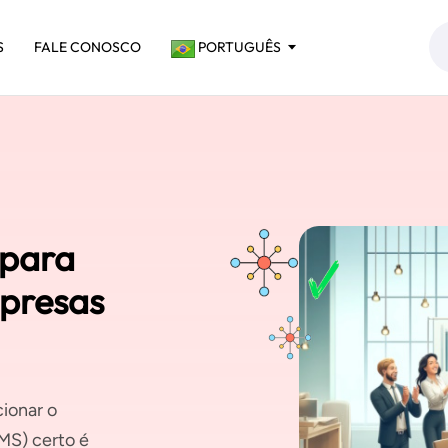
S
FALE CONOSCO
PORTUGUÊS
 para
presas
cionar o
MS) certo é