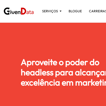
SERVIÇOS
BLOGUE
CARREIRA
Aproveite o poder do
headless para alcança
excelência em marketi