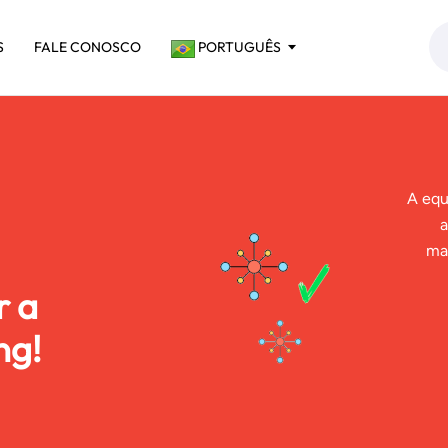
S
FALE CONOSCO
PORTUGUÊS
A equ
a
ma
r a
ng!