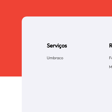
Serviços
R
Umbraco
F
M